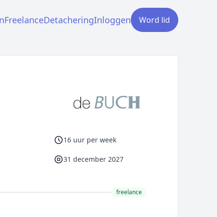
n
Freelance
Detachering
Inloggen
Word lid
16 uur per week
31 december 2027
freelance