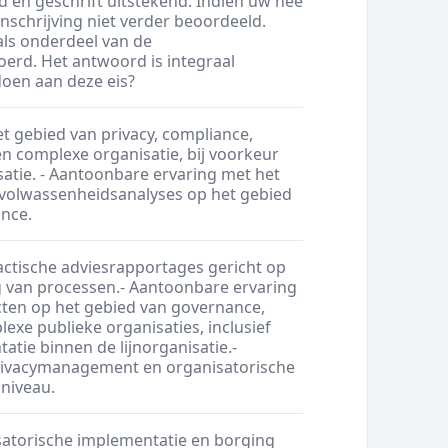
 en geschrift uitstekend. Indien uw nee
nschrijving niet verder beoordeeld.
ls onderdeel van de
oerd. Het antwoord is integraal
doen aan deze eis?
t gebied van privacy, compliance,
n complexe organisatie, bij voorkeur
atie. - Aantoonbare ervaring met het
 volwassenheidsanalyses op het gebied
nce.
tactische adviesrapportages gericht op
g van processen.- Aantoonbare ervaring
cten op het gebied van governance,
e publieke organisaties, inclusief
tie binnen de lijnorganisatie.-
privacymanagement en organisatorische
 niveau.
satorische implementatie en borging