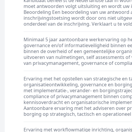
kandidaat beheerst de Nederlandse taal in woord
moet antwoorden volgt uitsluiting en wordt uw i
Beoordeling Een beoordeling van uw antwoord a
inschrijvingstoetsing wordt door ons niet uitgev
onderdeel van de inschrijving. Verklaart u te vol
Minimaal 5 jaar aantoonbare werkervaring op he
governance en/of informatieveiligheid binnen ee
binnen de overheid of een gemeentelijke organis
uitvoeren van nulmetingen, self assessments of
van privacymanagement, governance of complia
Ervaring met het opstellen van strategische en 
organisatieontwikkeling, governance en borgin
met implementatie-, verander- en borgingstraje
compliance of privacymanagement binnen complex
kennisoverdracht en organisatorische implementa
Aantoonbare ervaring met het adviseren over 
borging op strategisch, tactisch en operationeel
Ervaring met workflowmatige inrichting, organi