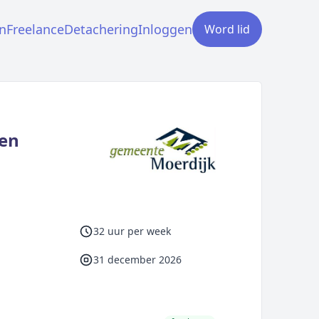
n
Freelance
Detachering
Inloggen
Word lid
ken
32 uur per week
31 december 2026