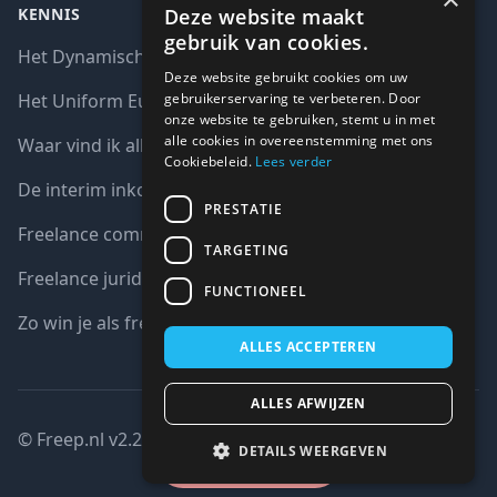
Deze website maakt
KENNIS
gebruik van cookies.
Het Dynamisch aankoopsysteem (DAS)
Deze website gebruikt cookies om uw
gebruikerservaring te verbeteren. Door
Het Uniform Europees Aanbestedingsdocument (UEA)
onze website te gebruiken, stemt u in met
alle cookies in overeenstemming met ons
Waar vind ik alle interim opdrachten bij de overheid?
Cookiebeleid.
Lees verder
De interim inkoop markt in cijfers
PRESTATIE
Freelance communicatie vacatures
TARGETING
Freelance juridische vacatures
FUNCTIONEEL
Zo win je als freelancer een aanbesteding
ALLES ACCEPTEREN
ALLES AFWIJZEN
© Freep.nl v2.2 : 2026 copyright all right reserved
DETAILS WEERGEVEN
Gesloten