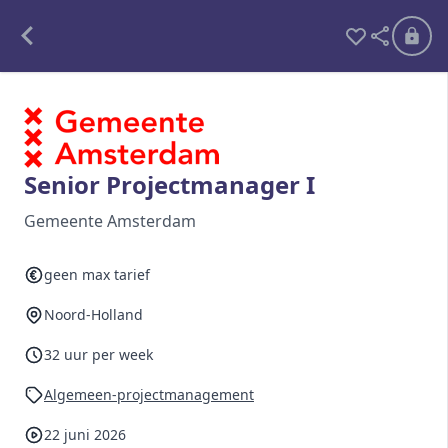
Alle opdrachten
Freelance
Senior Projectmanager I
Detachering
Gemeente Amsterdam
Interim opdrachten statistiek
geen max tarief
Noord-Holland
Word lid
32 uur per week
Ben je al lid?
Inloggen
Algemeen-projectmanagement
22 juni 2026