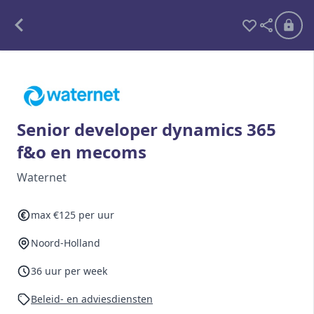
Alle opdrachten
Freelance
Senior developer dynamics 365
f&o en mecoms
Detachering
Waternet
Interim opdrachten statistiek
max €125 per uur
Noord-Holland
Word lid
Ben je al lid?
Inloggen
36 uur per week
Beleid- en adviesdiensten