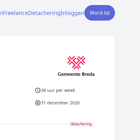
n
Freelance
Detachering
Inloggen
Word lid
36 uur per week
31 december 2026
detachering