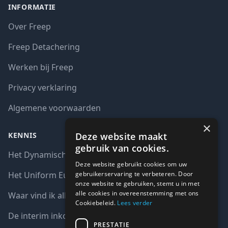
INFORMATIE
Over Freep
Freep Detachering
Werken bij Freep
Privacy verklaring
Algemene voorwaarden
×
Deze website maakt
KENNIS
gebruik van cookies.
Het Dynamisch aankoopsysteem (DAS)
Deze website gebruikt cookies om uw
gebruikerservaring te verbeteren. Door
Het Uniform Europees Aanbestedingsdocument (UEA)
onze website te gebruiken, stemt u in met
alle cookies in overeenstemming met ons
Waar vind ik alle interim opdrachten bij de overheid?
Cookiebeleid.
Lees verder
De interim inkoop markt in cijfers
PRESTATIE