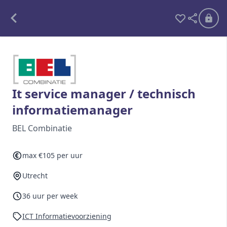
Alle opdrachten
Freelance
It service manager / technisch
informatiemanager
Detachering
BEL Combinatie
Interim opdrachten statistiek
max €105 per uur
Utrecht
Word lid
Ben je al lid?
Inloggen
36 uur per week
ICT Informatievoorziening