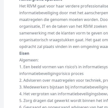
Het RIVM gaat voor haar verdere professionalis
informatiebeveiliging door met het aanscherpen
maatregelen die genomen moeten worden. Door
organisatie, IT en de taken van het RIVM zoeken 
samenwerking met de klanten vorm te geven ong
organisatorisch vraagstukken gaat. Het gaat om
opdracht zal plaats vinden in een omgeving w
Eisen
Algemeen:
1. Een beeld vormen van risico’s in informatiesy
informatiebeveiligingsrisico proces
2. Adviseren over maatregelen voor techniek, p
3. Medewerkers bijstaan bij informatiebeveiligi
4. Het vergroten van informatiebeveiligingsbewu
5. Zorg dragen dat gewerkt wordt binnen het in
6. Gevraagd en ongevraagd adviseren van het