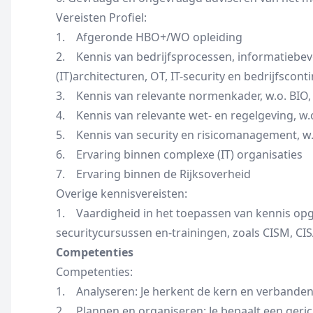
Vereisten Profiel:
1. Afgeronde HBO+/WO opleiding
2. Kennis van bedrijfsprocessen, informatiebev
(IT)architecturen, OT, IT-security en bedrijfscont
3. Kennis van relevante normenkader, w.o. BIO
4. Kennis van relevante wet- en regelgeving, w.
5. Kennis van security en risicomanagement, w.
6. Ervaring binnen complexe (IT) organisaties
7. Ervaring binnen de Rijksoverheid
Overige kennisvereisten:
1. Vaardigheid in het toepassen van kennis op
securitycursussen en-trainingen, zoals CISM, CI
Competenties
Competenties:
1. Analyseren: Je herkent de kern en verbanden i
2. Plannen en organiseren: Je bepaalt een ger