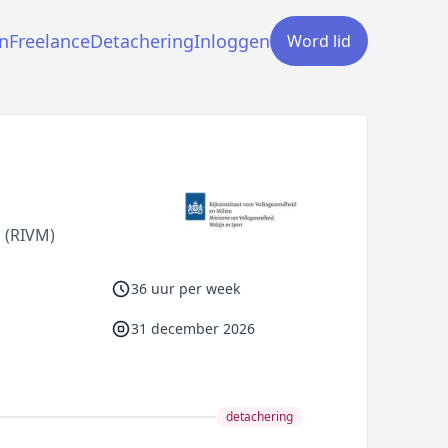
n
Freelance
Detachering
Inloggen
Word lid
u (RIVM)
36 uur per week
31 december 2026
detachering