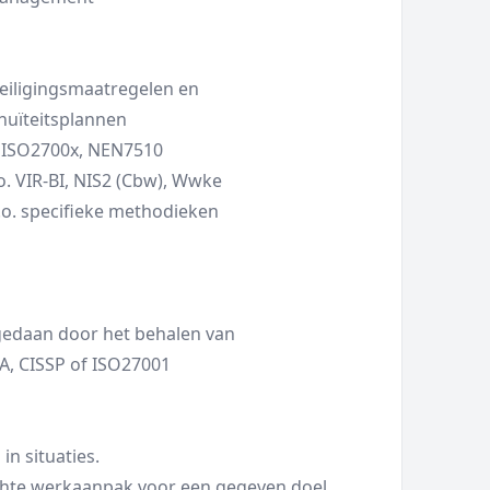
eiligingsmaatregelen en
inuïteitsplannen
, ISO2700x, NEN7510
o. VIR-BI, NIS2 (Cbw), Wwke
o. specifieke methodieken
gedaan door het behalen van
SA, CISSP of ISO27001
n situaties.
ichte werkaanpak voor een gegeven doel