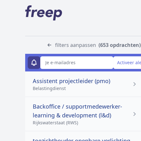
filters aanpassen
(653 opdrachten)
E-mailadres
Activeer al
Assistent projectleider (pmo)
Belastingdienst
Backoffice / supportmedewerker-
learning & development (l&d)
Rijkswaterstaat (RWS)
toezichthouder openbare verlichting