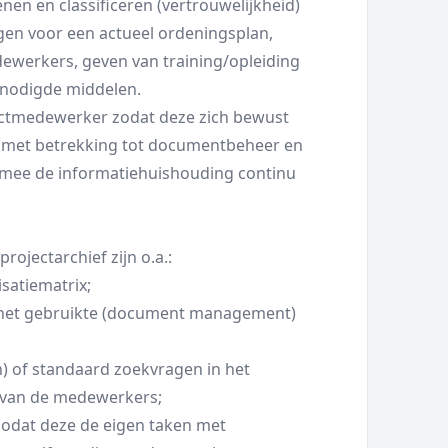
enen en classificeren (vertrouwelijkheid)
gen voor een actueel ordeningsplan,
ewerkers, geven van training/opleiding
enodigde middelen.
jectmedewerker zodat deze zich bewust
n met betrekking tot documentbeheer en
rmee de informatiehuishouding continu
rojectarchief zijn o.a.:
satiematrix;
ot het gebruikte (document management)
) of standaard zoekvragen in het
van de medewerkers;
zodat deze de eigen taken met