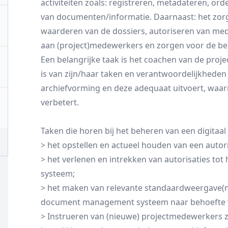
activiteiten zoals: registreren, metadateren, ord
van documenten/informatie. Daarnaast: het zor
waarderen van de dossiers, autoriseren van med
aan (project)medewerkers en zorgen voor de b
Een belangrijke taak is het coachen van de pro
is van zijn/haar taken en verantwoordelijkhede
archiefvorming en deze adequaat uitvoert, waa
verbetert.
Taken die horen bij het beheren van een digitaal p
> het opstellen en actueel houden van een autori
> het verlenen en intrekken van autorisaties t
systeem;
> het maken van relevante standaardweergave(n
document management systeem naar behoefte 
> Instrueren van (nieuwe) projectmedewerkers 