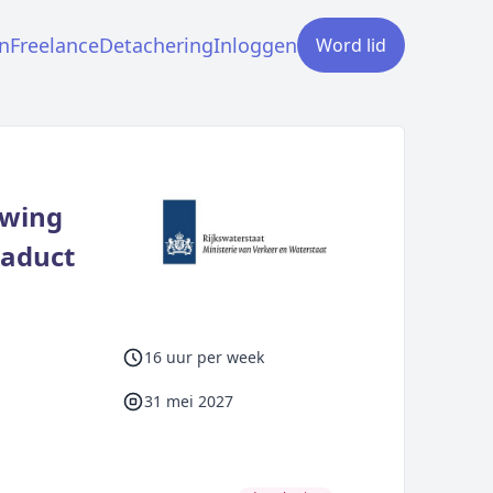
n
Freelance
Detachering
Inloggen
Word lid
uwing
uaduct
16 uur per week
31 mei 2027