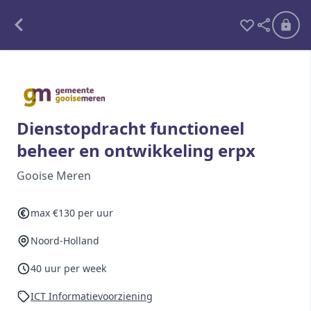
Alle opdrachten
Freelance
Dienstopdracht functioneel
beheer en ontwikkeling erpx
Detachering
Gooise Meren
Interim opdrachten statistiek
max €130 per uur
Noord-Holland
Word lid
Ben je al lid?
Inloggen
40 uur per week
ICT Informatievoorziening