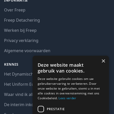
INFORMATIE
Over Freep
Freep Detachering
Werken bij Freep
Privacy verklaring
Algemene voorwaarden
×
Deze website maakt
KENNIS
gebruik van cookies.
Het Dynamisch aankoopsysteem (DAS)
Deze website gebruikt cookies om uw
gebruikerservaring te verbeteren. Door
Het Uniform Europees Aanbestedingsdocument (UEA)
onze website te gebruiken, stemt u in met
alle cookies in overeenstemming met ons
Waar vind ik alle interim opdrachten bij de overheid?
Cookiebeleid.
Lees verder
De interim inkoop markt in cijfers
PRESTATIE