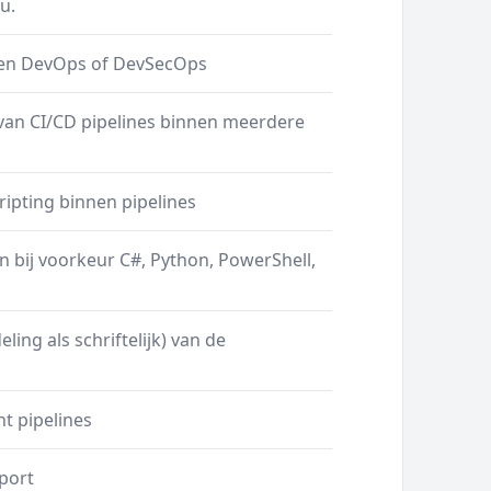
u.
nen DevOps of DevSecOps
van CI/CD pipelines binnen meerdere
pting binnen pipelines
 bij voorkeur C#, Python, PowerShell,
ing als schriftelijk) van de
t pipelines
port