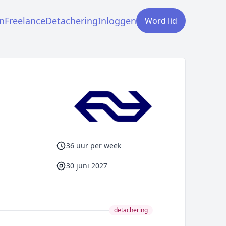
n
Freelance
Detachering
Inloggen
Word lid
36 uur per week
30 juni 2027
detachering