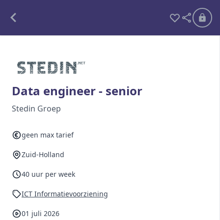
Alle opdrachten
Freelance
Data engineer - senior
Detachering
Stedin Groep
Interim opdrachten statistiek
geen max tarief
Zuid-Holland
Word lid
40 uur per week
Ben je al lid?
Inloggen
ICT Informatievoorziening
01 juli 2026