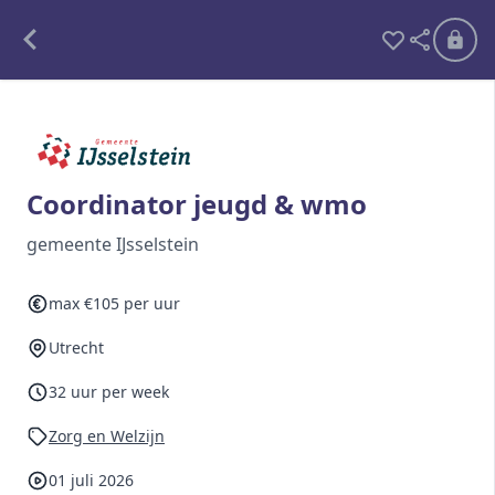
Alle opdrachten
Freelance
Coordinator jeugd & wmo
Detachering
gemeente IJsselstein
Interim opdrachten statistiek
max €105 per uur
Utrecht
Word lid
32 uur per week
Ben je al lid?
Inloggen
Zorg en Welzijn
01 juli 2026