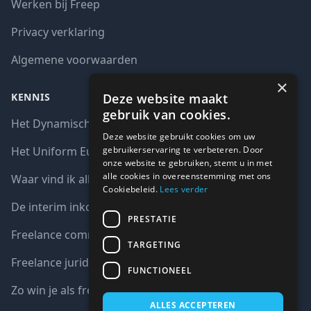
Werken bij Freep
Privacy verklaring
Algemene voorwaarden
×
Deze website maakt
KENNIS
gebruik van cookies.
Het Dynamisch aankoopsysteem (DAS)
Deze website gebruikt cookies om uw
gebruikerservaring te verbeteren. Door
Het Uniform Europees Aanbestedingsdocument (UEA)
onze website te gebruiken, stemt u in met
alle cookies in overeenstemming met ons
Waar vind ik alle interim opdrachten bij de overheid?
Cookiebeleid.
Lees verder
De interim inkoop markt in cijfers
PRESTATIE
Freelance communicatie vacatures
TARGETING
Freelance juridische vacatures
FUNCTIONEEL
Zo win je als freelancer een aanbesteding
ALLES ACCEPTEREN