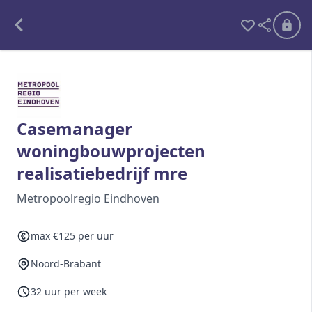
Alle opdrachten
Freelance
Casemanager
woningbouwprojecten
Detachering
realisatiebedrijf mre
Interim opdrachten statistiek
Metropoolregio Eindhoven
max €125 per uur
Word lid
Noord-Brabant
Ben je al lid?
Inloggen
32 uur per week