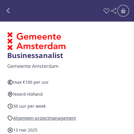
Alle opdrachten
Freelance
Businessanalist
Detachering
Gemeente Amsterdam
Interim opdrachten statistiek
max €100 per uur
Noord-Holland
Word lid
36 uur per week
Ben je al lid?
Inloggen
Algemeen-projectmanagement
13 mei 2025