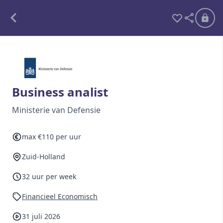
Alle opdrachten
Freelance
Business analist
Detachering
Ministerie van Defensie
Interim opdrachten statistiek
max €110 per uur
Zuid-Holland
Word lid
32 uur per week
Ben je al lid?
Inloggen
Financieel Economisch
31 juli 2026