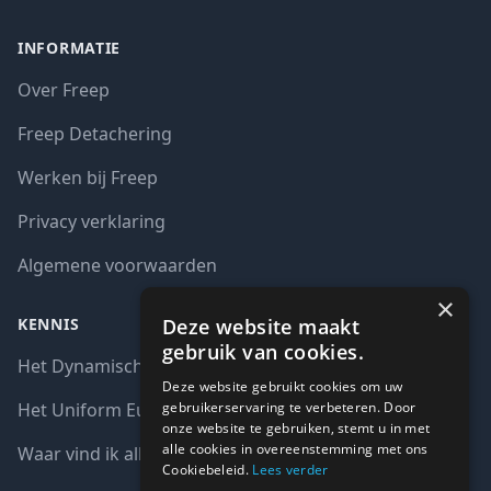
INFORMATIE
Over Freep
Freep Detachering
Werken bij Freep
Privacy verklaring
Algemene voorwaarden
×
Deze website maakt
KENNIS
gebruik van cookies.
Het Dynamisch aankoopsysteem (DAS)
Deze website gebruikt cookies om uw
gebruikerservaring te verbeteren. Door
Het Uniform Europees Aanbestedingsdocument (UEA)
onze website te gebruiken, stemt u in met
alle cookies in overeenstemming met ons
Waar vind ik alle interim opdrachten bij de overheid?
Cookiebeleid.
Lees verder