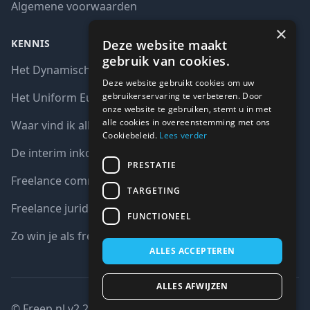
Algemene voorwaarden
×
Deze website maakt
KENNIS
gebruik van cookies.
Het Dynamisch aankoopsysteem (DAS)
Deze website gebruikt cookies om uw
gebruikerservaring te verbeteren. Door
Het Uniform Europees Aanbestedingsdocument (UEA)
onze website te gebruiken, stemt u in met
alle cookies in overeenstemming met ons
Waar vind ik alle interim opdrachten bij de overheid?
Cookiebeleid.
Lees verder
De interim inkoop markt in cijfers
PRESTATIE
Freelance communicatie vacatures
TARGETING
Freelance juridische vacatures
FUNCTIONEEL
Zo win je als freelancer een aanbesteding
ALLES ACCEPTEREN
ALLES AFWIJZEN
© Freep.nl v2.2 : 2026 copyright all right reserved