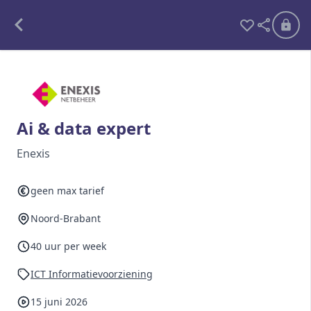
Alle opdrachten
Freelance
Ai & data expert
Detachering
Enexis
Interim opdrachten statistiek
geen max tarief
Noord-Brabant
Word lid
40 uur per week
Ben je al lid?
Inloggen
ICT Informatievoorziening
15 juni 2026