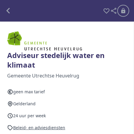
Alle opdrachten
Freelance
Adviseur stedelijk water en
klimaat
Detachering
Gemeente Utrechtse Heuvelrug
Interim opdrachten statistiek
geen max tarief
Gelderland
Word lid
Ben je al lid?
Inloggen
24 uur per week
Beleid- en adviesdiensten