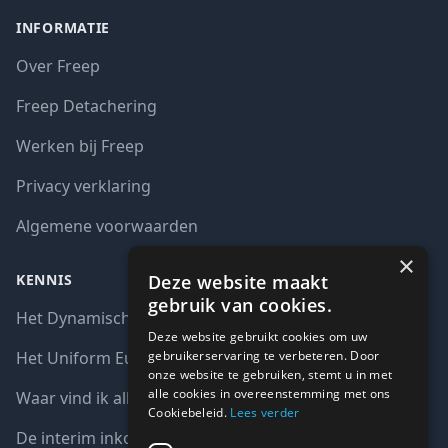
INFORMATIE
Over Freep
Freep Detachering
Werken bij Freep
Privacy verklaring
Algemene voorwaarden
×
Deze website maakt
KENNIS
gebruik van cookies.
Het Dynamisch aankoopsysteem (DAS)
Deze website gebruikt cookies om uw
gebruikerservaring te verbeteren. Door
Het Uniform Europees Aanbestedingsdocument (UEA)
onze website te gebruiken, stemt u in met
alle cookies in overeenstemming met ons
Waar vind ik alle interim opdrachten bij de overheid?
Cookiebeleid.
Lees verder
De interim inkoop markt in cijfers