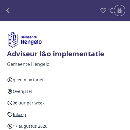
Alle opdrachten
Freelance
Adviseur l&o implementatie
Detachering
Gemeente Hengelo
Interim opdrachten statistiek
geen max tarief
Overijssel
Word lid
36 uur per week
Ben je al lid?
Inloggen
Inkoop
17 augustus 2026