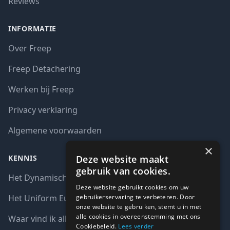
Reviews
INFORMATIE
Over Freep
Freep Detachering
Werken bij Freep
Privacy verklaring
Algemene voorwaarden
×
Deze website maakt
KENNIS
gebruik van cookies.
Het Dynamisch aankoopsysteem (DAS)
Deze website gebruikt cookies om uw
gebruikerservaring te verbeteren. Door
Het Uniform Europees Aanbestedingsdocument (UEA)
onze website te gebruiken, stemt u in met
alle cookies in overeenstemming met ons
Waar vind ik alle interim opdrachten bij de overheid?
Cookiebeleid.
Lees verder