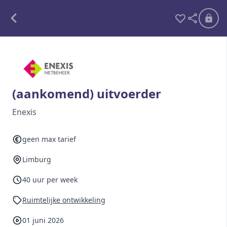
Alle opdrachten
Freelance
(aankomend) uitvoerder
Detachering
Enexis
Interim opdrachten statistiek
geen max tarief
Limburg
Word lid
40 uur per week
Ben je al lid?
Inloggen
Ruimtelijke ontwikkeling
01 juni 2026