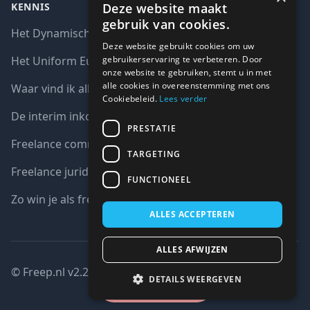
Deze website maakt
KENNIS
gebruik van cookies.
Het Dynamisch aankoopsysteem (DAS)
Deze website gebruikt cookies om uw
gebruikerservaring te verbeteren. Door
Het Uniform Europees Aanbestedingsdocument (UEA)
onze website te gebruiken, stemt u in met
alle cookies in overeenstemming met ons
Waar vind ik alle interim opdrachten bij de overheid?
Cookiebeleid.
Lees verder
De interim inkoop markt in cijfers
PRESTATIE
Freelance communicatie vacatures
TARGETING
Freelance juridische vacatures
FUNCTIONEEL
Zo win je als freelancer een aanbesteding
ALLES ACCEPTEREN
ALLES AFWIJZEN
© Freep.nl v2.2 : 2026 copyright all right reserved
DETAILS WEERGEVEN
Gesloten