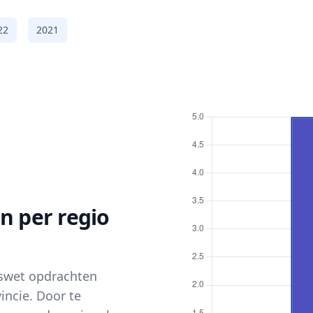
22
2021
n per regio
gswet opdrachten
incie. Door te