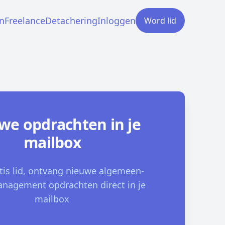
n
Freelance
Detachering
Inloggen
Word lid
we opdrachten in je
mailbox
tis lid, ontvang nieuwe algemeen-
nagement opdrachten direct in je
mailbox