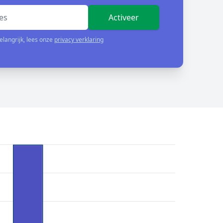
Activeer
elangrijk, lees onze
privacy verklaring