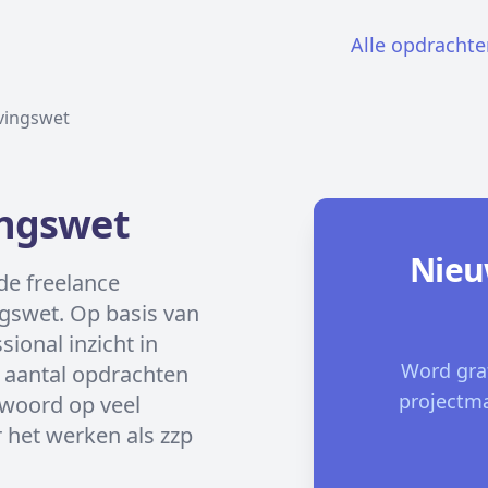
Alle opdrachte
vingswet
ingswet
Nieu
de freelance
gswet. Op basis van
sional inzicht in
Word gra
t aantal opdrachten
projectma
twoord op veel
 het werken als zzp