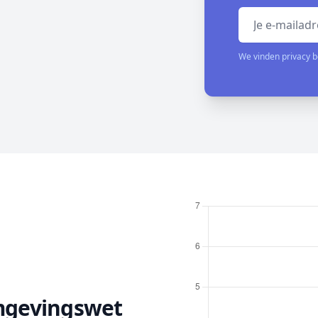
Emailadres
We vinden privacy b
Omgevingswet