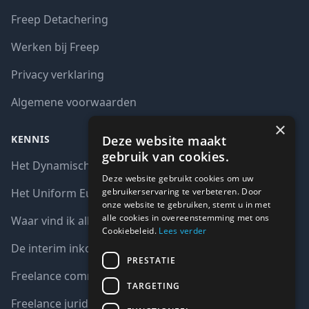
Freep Detachering
Werken bij Freep
Privacy verklaring
Algemene voorwaarden
×
Deze website maakt
KENNIS
gebruik van cookies.
Het Dynamisch aankoopsysteem (DAS)
Deze website gebruikt cookies om uw
gebruikerservaring te verbeteren. Door
Het Uniform Europees Aanbestedingsdocument (UEA)
onze website te gebruiken, stemt u in met
alle cookies in overeenstemming met ons
Waar vind ik alle interim opdrachten bij de overheid?
Cookiebeleid.
Lees verder
De interim inkoop markt in cijfers
PRESTATIE
Freelance communicatie vacatures
TARGETING
Freelance juridische vacatures