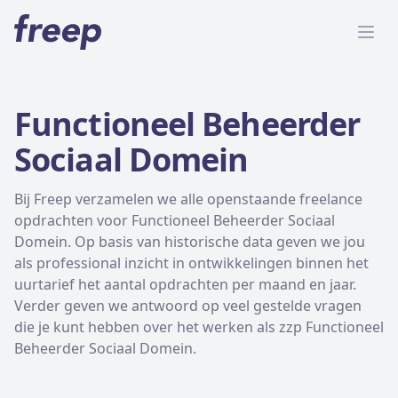
Alle opdrachten
Functioneel Beheerder
Freelance
Sociaal Domein
Detachering
Bij Freep verzamelen we alle openstaande freelance
opdrachten voor Functioneel Beheerder Sociaal
Interim opdrachten statistiek
Domein. Op basis van historische data geven we jou
als professional inzicht in ontwikkelingen binnen het
uurtarief het aantal opdrachten per maand en jaar.
Verder geven we antwoord op veel gestelde vragen
Word lid
die je kunt hebben over het werken als zzp Functioneel
Ben je al lid?
Inloggen
Beheerder Sociaal Domein.