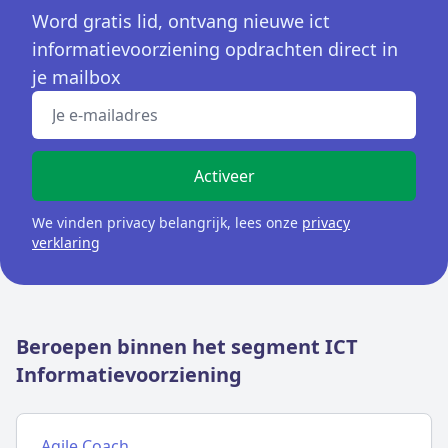
Word gratis lid, ontvang nieuwe ict
informatievoorziening opdrachten direct in
je mailbox
Emailadres
Activeer
We vinden privacy belangrijk, lees onze
privacy
verklaring
Beroepen binnen het segment ICT
Informatievoorziening
Agile Coach