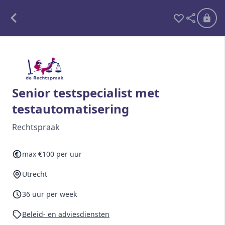
Alle opdrachten
Freelance
Senior testspecialist met
testautomatisering
Detachering
Rechtspraak
Interim opdrachten statistiek
max €100 per uur
Utrecht
Word lid
Ben je al lid?
Inloggen
36 uur per week
Beleid- en adviesdiensten