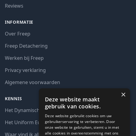
Reviews
INFORMATIE
Over Freep
Freep Detachering
Werken bij Freep
Privacy verklaring
Algemene voorwaarden
×
Deze website maakt
KENNIS
gebruik van cookies.
Het Dynamisch aankoopsysteem (DAS)
Deze website gebruikt cookies om uw
gebruikerservaring te verbeteren. Door
Het Uniform Europees Aanbestedingsdocument (UEA)
onze website te gebruiken, stemt u in met
alle cookies in overeenstemming met ons
Waar vind ik alle interim opdrachten bij de overheid?