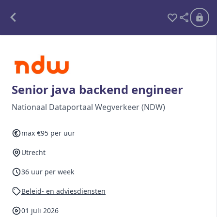
Alle opdrachten
Freelance
Senior java backend engineer
Detachering
Nationaal Dataportaal Wegverkeer (NDW)
Interim opdrachten statistiek
max €95 per uur
Utrecht
Word lid
36 uur per week
Ben je al lid?
Inloggen
Beleid- en adviesdiensten
01 juli 2026