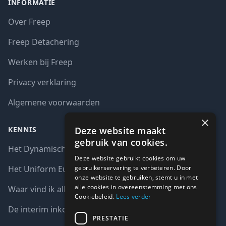
INFORMATIE
Over Freep
Freep Detachering
Werken bij Freep
Privacy verklaring
Algemene voorwaarden
×
Deze website maakt
KENNIS
gebruik van cookies.
Het Dynamisch aankoopsysteem (DAS)
Deze website gebruikt cookies om uw
gebruikerservaring te verbeteren. Door
Het Uniform Europees Aanbestedingsdocument (UEA)
onze website te gebruiken, stemt u in met
alle cookies in overeenstemming met ons
Waar vind ik alle interim opdrachten bij de overheid?
Cookiebeleid.
Lees verder
De interim inkoop markt in cijfers
PRESTATIE