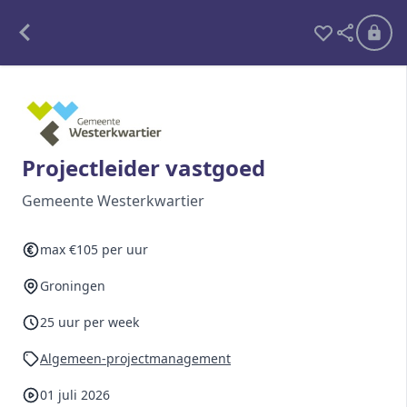
Alle opdrachten
Freelance
Projectleider vastgoed
Detachering
Gemeente Westerkwartier
Interim opdrachten statistiek
max €105 per uur
Groningen
Word lid
25 uur per week
Ben je al lid?
Inloggen
Algemeen-projectmanagement
01 juli 2026