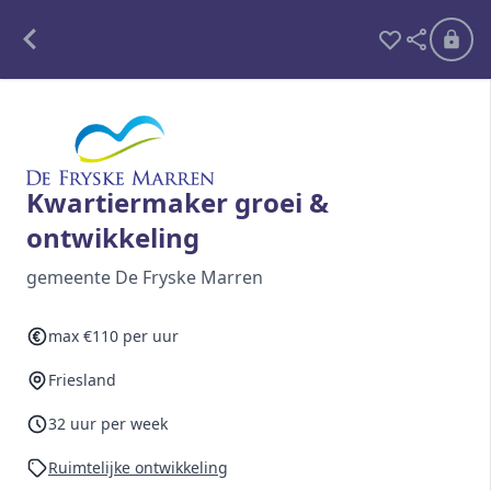
Alle opdrachten
Freelance
Kwartiermaker groei &
ontwikkeling
Detachering
gemeente De Fryske Marren
Interim opdrachten statistiek
max €110 per uur
Friesland
Word lid
Ben je al lid?
Inloggen
32 uur per week
Ruimtelijke ontwikkeling