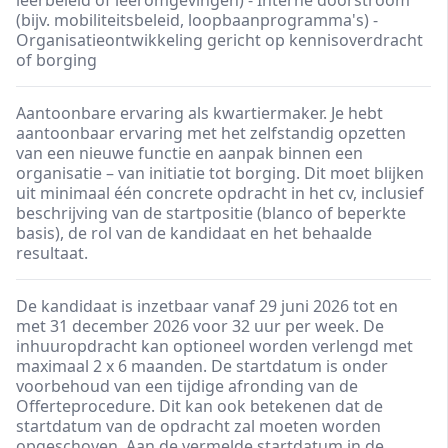
leerbeleid of leeromgevingen) - Interne doorstroom
(bijv. mobiliteitsbeleid, loopbaanprogramma's) -
Organisatieontwikkeling gericht op kennisoverdracht
of borging
Aantoonbare ervaring als kwartiermaker. Je hebt
aantoonbaar ervaring met het zelfstandig opzetten
van een nieuwe functie en aanpak binnen een
organisatie – van initiatie tot borging. Dit moet blijken
uit minimaal één concrete opdracht in het cv, inclusief
beschrijving van de startpositie (blanco of beperkte
basis), de rol van de kandidaat en het behaalde
resultaat.
De kandidaat is inzetbaar vanaf 29 juni 2026 tot en
met 31 december 2026 voor 32 uur per week. De
inhuuropdracht kan optioneel worden verlengd met
maximaal 2 x 6 maanden. De startdatum is onder
voorbehoud van een tijdige afronding van de
Offerteprocedure. Dit kan ook betekenen dat de
startdatum van de opdracht zal moeten worden
opgeschoven. Aan de vermelde startdatum in de