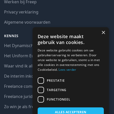
Werken bij Freep
Privacy verklaring
Algemene voorwaarden
×
Deze website maakt
KENNIS
gebruik van cookies.
Het Dynamisch aankoopsysteem (DAS)
Deze website gebruikt cookies om uw
gebruikerservaring te verbeteren. Door
Het Uniform Europees Aanbestedingsdocument (UEA)
onze website te gebruiken, stemt u in met
alle cookies in overeenstemming met ons
Waar vind ik alle interim opdrachten bij de overheid?
Cookiebeleid.
Lees verder
De interim inkoop markt in cijfers
PRESTATIE
Freelance communicatie vacatures
TARGETING
Freelance juridische vacatures
FUNCTIONEEL
Zo win je als freelancer een aanbesteding
ALLES ACCEPTEREN