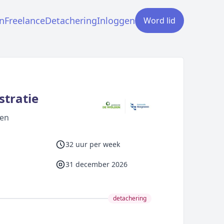
n
Freelance
Detachering
Inloggen
Word lid
stratie
een
32 uur per week
31 december 2026
detachering