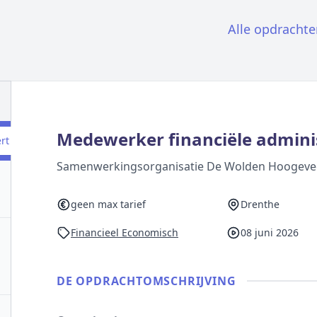
Alle opdrachte
Medewerker financiële admini
ert
Samenwerkingsorganisatie De Wolden Hoogev
geen max tarief
Drenthe
Financieel Economisch
08 juni 2026
DE OPDRACHT­OMSCHRIJVING