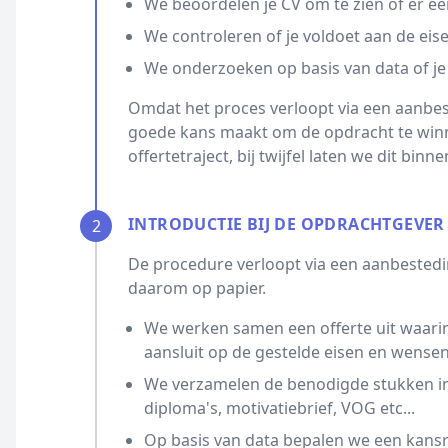
We beoordelen je CV om te zien of er ee
We controleren of je voldoet aan de eis
We onderzoeken op basis van data of je
Omdat het proces verloopt via een aanbest
goede kans maakt om de opdracht te winn
offertetraject, bij twijfel laten we dit bin
INTRODUCTIE BIJ DE OPDRACHTGEVER
2
De procedure verloopt via een aanbestedin
daarom op papier.
We werken samen een offerte uit waarin
aansluit op de gestelde eisen en wensen
We verzamelen de benodigde stukken ind
diploma's, motivatiebrief, VOG etc...
Op basis van data bepalen we een kansrijk