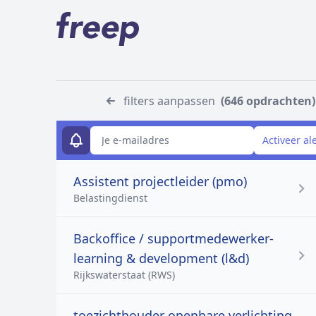
filters aanpassen
(646 opdrachten)
E-mailadres
Activeer al
Assistent projectleider (pmo)
Belastingdienst
Backoffice / supportmedewerker-
learning & development (l&d)
Rijkswaterstaat (RWS)
toezichthouder openbare verlichting