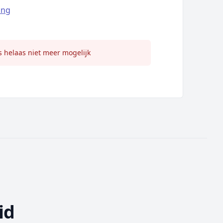
ing
s helaas niet meer mogelijk
id