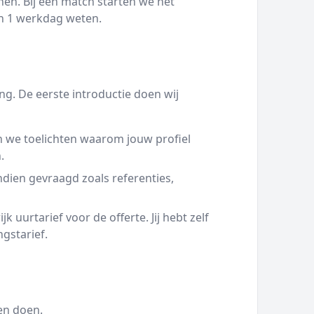
en. Bij een match starten we het
nen 1 werkdag weten.
g. De eerste introductie doen wij
 we toelichten waarom jouw profiel
.
ien gevraagd zoals referenties,
 uurtarief voor de offerte. Jij hebt zelf
ngstarief.
en doen.