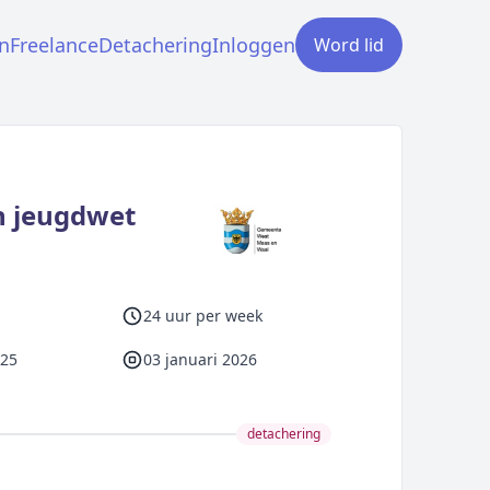
n
Freelance
Detachering
Inloggen
Word lid
n jeugdwet
24 uur per week
025
03 januari 2026
detachering