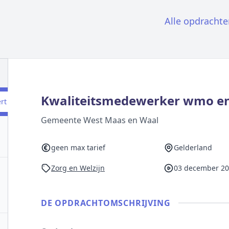
Alle opdrachte
Kwaliteitsmedewerker wmo e
ert
Gemeente West Maas en Waal
geen max tarief
Gelderland
Zorg en Welzijn
03 december 2
DE OPDRACHT­OMSCHRIJVING