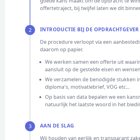
goede kans maakt om de opdracht te winn
offertetraject, bij twijfel laten we dit bin
INTRODUCTIE BIJ DE OPDRACHTGEVER
2
De procedure verloopt via een aanbestedin
daarom op papier.
We werken samen een offerte uit waarin
aansluit op de gestelde eisen en wensen
We verzamelen de benodigde stukken ind
diploma's, motivatiebrief, VOG etc...
Op basis van data bepalen we een kansrijk
natuurlijk het laatste woord in het biedi
AAN DE SLAG
3
Wij houden van eerlijk en transparant zak