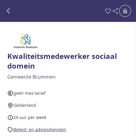
Alle opdrachten
Freelance
Kwaliteitsmedewerker sociaal
domein
Detachering
Gemeente Brummen
Interim opdrachten statistiek
geen max tarief
Gelderland
Word lid
Ben je al lid?
Inloggen
24 uur per week
Beleid- en adviesdiensten