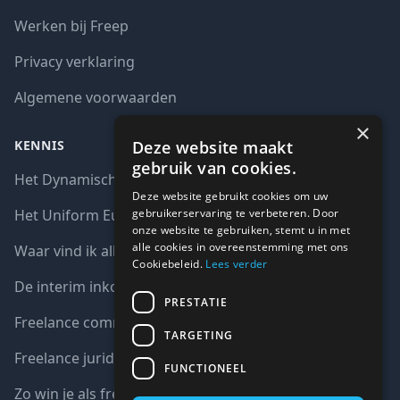
Werken bij Freep
Privacy verklaring
Algemene voorwaarden
×
Deze website maakt
KENNIS
gebruik van cookies.
Het Dynamisch aankoopsysteem (DAS)
Deze website gebruikt cookies om uw
gebruikerservaring te verbeteren. Door
Het Uniform Europees Aanbestedingsdocument (UEA)
onze website te gebruiken, stemt u in met
alle cookies in overeenstemming met ons
Waar vind ik alle interim opdrachten bij de overheid?
Cookiebeleid.
Lees verder
De interim inkoop markt in cijfers
PRESTATIE
Freelance communicatie vacatures
TARGETING
Freelance juridische vacatures
FUNCTIONEEL
Zo win je als freelancer een aanbesteding