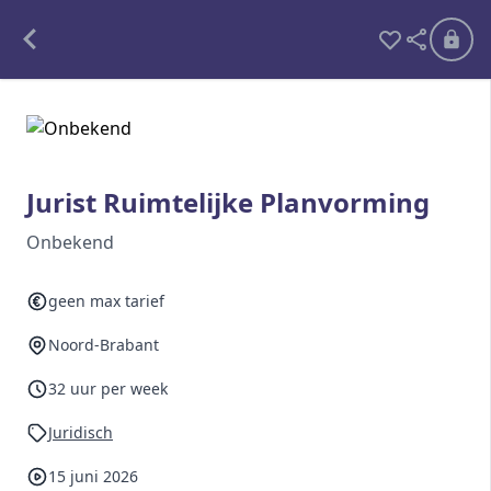
Alle opdrachten
Freelance
Jurist Ruimtelijke Planvorming
Detachering
Onbekend
Interim opdrachten statistiek
geen max tarief
Noord-Brabant
Word lid
32 uur per week
Ben je al lid?
Inloggen
Juridisch
15 juni 2026