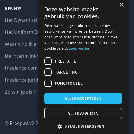
×
Deze website maakt
KENNIS
gebruik van cookies.
Het Dynamisch aankoopsysteem (DAS)
Deze website gebruikt cookies om uw
gebruikerservaring te verbeteren. Door
Het Uniform Europees Aanbestedingsdocument (UEA)
onze website te gebruiken, stemt u in met
alle cookies in overeenstemming met ons
Waar vind ik alle interim opdrachten bij de overheid?
Cookiebeleid.
Lees verder
De interim inkoop markt in cijfers
PRESTATIE
Freelance communicatie vacatures
TARGETING
Freelance juridische vacatures
FUNCTIONEEL
Zo win je als freelancer een aanbesteding
ALLES ACCEPTEREN
ALLES AFWIJZEN
© Freep.nl v2.2 : 2026 copyright all right reserved
DETAILS WEERGEVEN
Gesloten