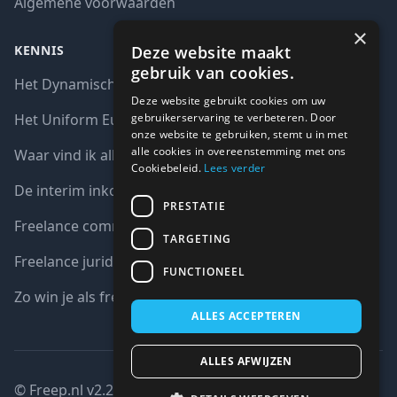
Algemene voorwaarden
×
Deze website maakt
KENNIS
gebruik van cookies.
Het Dynamisch aankoopsysteem (DAS)
Deze website gebruikt cookies om uw
gebruikerservaring te verbeteren. Door
Het Uniform Europees Aanbestedingsdocument (UEA)
onze website te gebruiken, stemt u in met
alle cookies in overeenstemming met ons
Waar vind ik alle interim opdrachten bij de overheid?
Cookiebeleid.
Lees verder
De interim inkoop markt in cijfers
PRESTATIE
Freelance communicatie vacatures
TARGETING
Freelance juridische vacatures
FUNCTIONEEL
Zo win je als freelancer een aanbesteding
ALLES ACCEPTEREN
ALLES AFWIJZEN
© Freep.nl v2.2 : 2026 copyright all right reserved