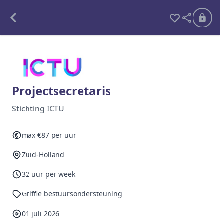
Alle opdrachten
Freelance
Projectsecretaris
Detachering
Stichting ICTU
Interim opdrachten statistiek
max €87 per uur
Zuid-Holland
Word lid
32 uur per week
Ben je al lid?
Inloggen
Griffie bestuursondersteuning
01 juli 2026