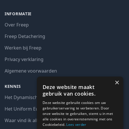
INFORMATIE
Over Freep
Freep Detachering
Werken bij Freep
Privacy verklaring
Algemene voorwaarden
×
Deze website maakt
KENNIS
gebruik van cookies.
Het Dynamisch aankoopsysteem (DAS)
Deze website gebruikt cookies om uw
gebruikerservaring te verbeteren. Door
Het Uniform Europees Aanbestedingsdocument (UEA)
onze website te gebruiken, stemt u in met
alle cookies in overeenstemming met ons
Waar vind ik alle interim opdrachten bij de overheid?
Cookiebeleid.
Lees verder