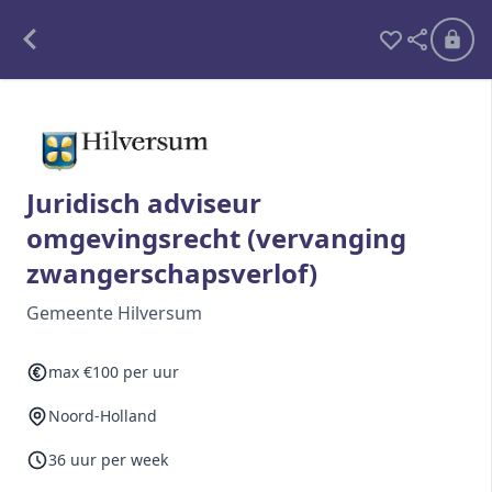
Alle opdrachten
Freelance
Juridisch adviseur
omgevingsrecht (vervanging
Detachering
zwangerschapsverlof)
Interim opdrachten statistiek
Gemeente Hilversum
max €100 per uur
Word lid
Noord-Holland
Ben je al lid?
Inloggen
36 uur per week