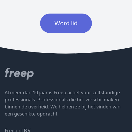
Word lid
Al meer dan 10 jaar is Freep actief voor zelfstandige
professionals. Professionals die het verschil maken
binnen de overheid. We helpen ze bij het vinden van
een geschikte opdracht.
Freep.nl B.V.