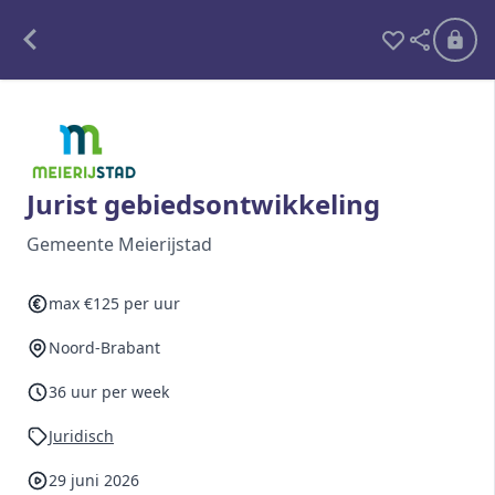
Alle opdrachten
Freelance
Jurist gebiedsontwikkeling
Detachering
Gemeente Meierijstad
Interim opdrachten statistiek
max €125 per uur
Noord-Brabant
Word lid
36 uur per week
Ben je al lid?
Inloggen
Juridisch
29 juni 2026