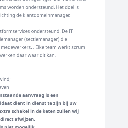
ams worden ondersteund. Het doel is
richting de klantdomeinmanager.
latformservices ondersteund. De IT
emanager (sectiemanager) die
le medewerkers. . Elke team werkt scrum
werken daar waar dit kan.
wind;
reven
enstaande aanvraag is een
aat dient in dienst te zijn bij uw
xtra schakel in de keten zullen wij
irect afwijzen.
is niet mogelijk.