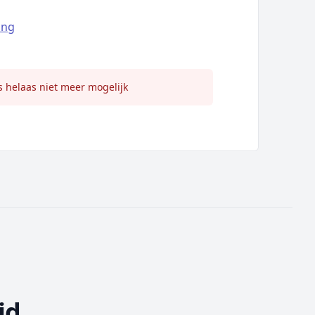
ing
s helaas niet meer mogelijk
id