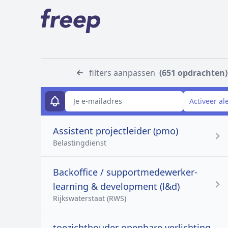
filters aanpassen
(651 opdrachten)
E-mailadres
Activeer al
Assistent projectleider (pmo)
Belastingdienst
Backoffice / supportmedewerker-
learning & development (l&d)
Rijkswaterstaat (RWS)
toezichthouder openbare verlichting