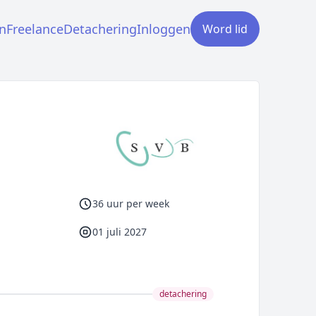
n
Freelance
Detachering
Inloggen
Word lid
36 uur per week
01 juli 2027
detachering