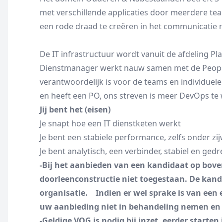
met verschillende applicaties door meerdere te
een rode draad te creëren in het communicatie 
De IT infrastructuur wordt vanuit de afdeling P
Dienstmanager werkt nauw samen met de Peopl
verantwoordelijk is voor de teams en individue
en heeft een PO, ons streven is meer DevOps te 
Jij bent het (eisen)
Je snapt hoe een IT dienstketen werkt
Je bent een stabiele performance, zelfs onder zij
Je bent analytisch, een verbinder, stabiel en ged
-Bij het aanbieden van een kandidaat op bov
doorleenconstructie niet toegestaan. De kandid
organisatie. Indien er wel sprake is van een e
uw aanbieding niet in behandeling nemen en d
-Geldige VOG is nodig bij inzet, eerder starten 