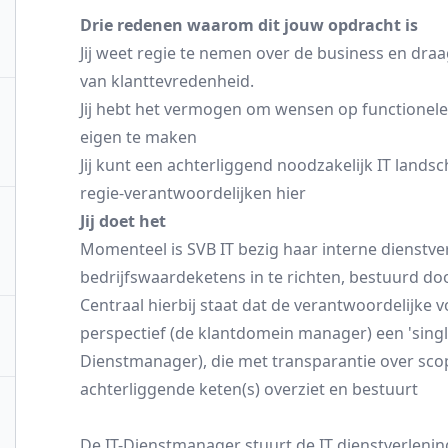
Drie redenen waarom dit jouw opdracht is
Jij weet regie te nemen over de business en dra
van klanttevredenheid.
Jij hebt het vermogen om wensen op functionele
eigen te maken
Jij kunt een achterliggend noodzakelijk IT lands
regie-verantwoordelijken hier
Jij doet het
Momenteel is SVB IT bezig haar interne dienstve
bedrijfswaardeketens in te richten, bestuurd d
Centraal hierbij staat dat de verantwoordelijke 
perspectief (de klantdomein manager) een 'single
Dienstmanager), die met transparantie over scope
achterliggende keten(s) overziet en bestuurt
De IT-Dienstmanager stuurt de IT dienstverlening