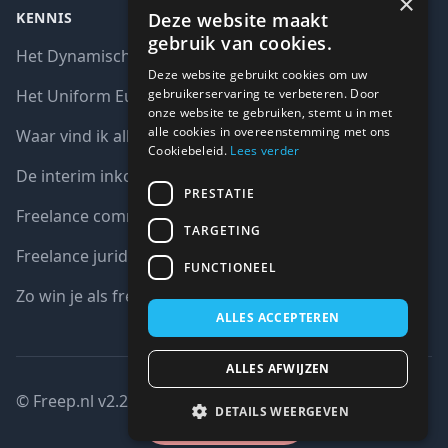
×
Deze website maakt
KENNIS
gebruik van cookies.
Het Dynamisch aankoopsysteem (DAS)
Deze website gebruikt cookies om uw
gebruikerservaring te verbeteren. Door
Het Uniform Europees Aanbestedingsdocument (UEA)
onze website te gebruiken, stemt u in met
alle cookies in overeenstemming met ons
Waar vind ik alle interim opdrachten bij de overheid?
Cookiebeleid.
Lees verder
De interim inkoop markt in cijfers
PRESTATIE
Freelance communicatie vacatures
TARGETING
Freelance juridische vacatures
FUNCTIONEEL
Zo win je als freelancer een aanbesteding
ALLES ACCEPTEREN
ALLES AFWIJZEN
© Freep.nl v2.2 : 2026 copyright all right reserved
DETAILS WEERGEVEN
Gesloten