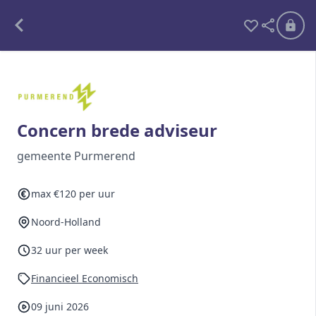
Alle opdrachten
Freelance
Concern brede adviseur
Detachering
gemeente Purmerend
Interim opdrachten statistiek
max €120 per uur
Noord-Holland
Word lid
32 uur per week
Ben je al lid?
Inloggen
Financieel Economisch
09 juni 2026