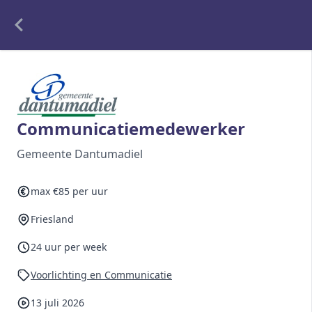
Alle opdrachten
Freelance
Communicatiemedewerker
Detachering
Gemeente Dantumadiel
Interim opdrachten statistiek
max €85 per uur
Friesland
Word lid
24 uur per week
Ben je al lid?
Inloggen
Voorlichting en Communicatie
13 juli 2026