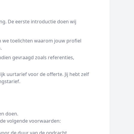
g. De eerste introductie doen wij
 we toelichten waarom jouw profiel
.
ien gevraagd zoals referenties,
 uurtarief voor de offerte. Jij hebt zelf
ngstarief.
en doen.
we de volgende voorwaarden:
voor de duur van de opdracht.