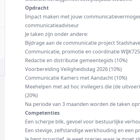
Opdracht
Impact maken met jouw communicatievermogen
communicatieadviseur
Je taken zijn onder andere:
Bijdrage aan de communicatie project Stadshav
Communicatie, promotie en coördinatie WIJK725
Redactie en distributie gemeentegids (10%)
Voorbereiding Veiligheidsdag 2026 (10%)
Communicatie Kamers met Aandacht (10%)
Meehelpen met ad hoc invliegers die (de uitvoe
(20%)
Na periode van 3 maanden worden de taken opn
Competenties
Een scherpe blik, gevoel voor bestuurlijke verhou
Een stevige, zelfstandige werkhouding en een 
Je bent proactief, je weet precies waar je moet z