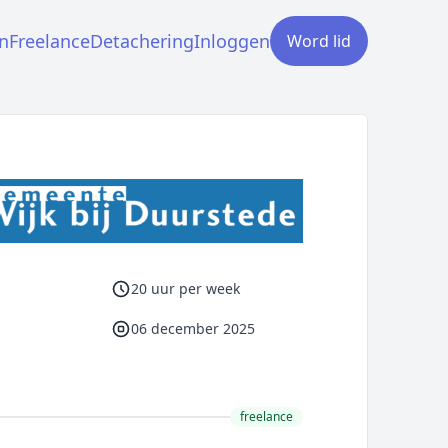
n
Freelance
Detachering
Inloggen
Word lid
20 uur per week
06 december 2025
freelance