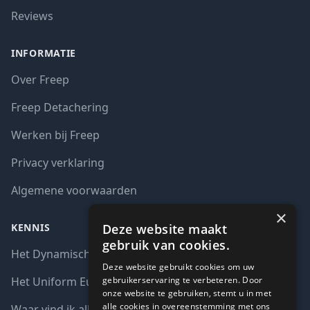
Reviews
INFORMATIE
Over Freep
Freep Detachering
Werken bij Freep
Privacy verklaring
Algemene voorwaarden
×
Deze website maakt
KENNIS
gebruik van cookies.
Het Dynamisch aankoopsysteem (DAS)
Deze website gebruikt cookies om uw
gebruikerservaring te verbeteren. Door
Het Uniform Europees Aanbestedingsdocument (UEA)
onze website te gebruiken, stemt u in met
alle cookies in overeenstemming met ons
Waar vind ik alle interim opdrachten bij de overheid?