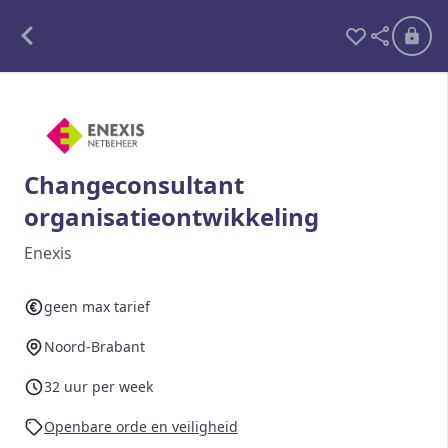
Alle opdrachten
Freelance
Changeconsultant
organisatieontwikkeling
Detachering
Enexis
Interim opdrachten statistiek
geen max tarief
Noord-Brabant
Word lid
Ben je al lid?
Inloggen
32 uur per week
Openbare orde en veiligheid