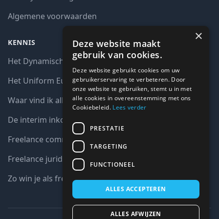
Algemene voorwaarden
×
Deze website maakt
KENNIS
gebruik van cookies.
Het Dynamisch aankoopsysteem (DAS)
Deze website gebruikt cookies om uw
gebruikerservaring te verbeteren. Door
Het Uniform Europees Aanbestedingsdocument (UEA)
onze website te gebruiken, stemt u in met
alle cookies in overeenstemming met ons
Waar vind ik alle interim opdrachten bij de overheid?
Cookiebeleid.
Lees verder
De interim inkoop markt in cijfers
PRESTATIE
Freelance communicatie vacatures
TARGETING
Freelance juridische vacatures
FUNCTIONEEL
Zo win je als freelancer een aanbesteding
ALLES ACCEPTEREN
ALLES AFWIJZEN