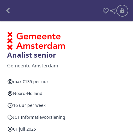
Alle opdrachten
Freelance
Analist senior
Detachering
Gemeente Amsterdam
Interim opdrachten statistiek
max €135 per uur
Noord-Holland
Word lid
16 uur per week
Ben je al lid?
Inloggen
ICT Informatievoorziening
01 juli 2025