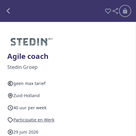
Alle opdrachten
Freelance
Agile coach
Detachering
Stedin Groep
Interim opdrachten statistiek
geen max tarief
Zuid-Holland
Word lid
40 uur per week
Ben je al lid?
Inloggen
Participatie en Werk
29 juni 2026