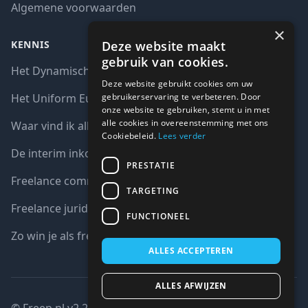
Algemene voorwaarden
×
Deze website maakt
KENNIS
gebruik van cookies.
Het Dynamisch aankoopsysteem (DAS)
Deze website gebruikt cookies om uw
gebruikerservaring te verbeteren. Door
Het Uniform Europees Aanbestedingsdocument (UEA)
onze website te gebruiken, stemt u in met
alle cookies in overeenstemming met ons
Waar vind ik alle interim opdrachten bij de overheid?
Cookiebeleid.
Lees verder
De interim inkoop markt in cijfers
PRESTATIE
Freelance communicatie vacatures
TARGETING
Freelance juridische vacatures
FUNCTIONEEL
Zo win je als freelancer een aanbesteding
ALLES ACCEPTEREN
ALLES AFWIJZEN