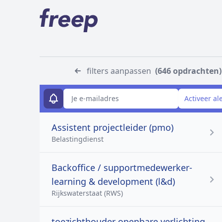
filters aanpassen
(646 opdrachten)
E-mailadres
Activeer al
Assistent projectleider (pmo)
Belastingdienst
Backoffice / supportmedewerker-
learning & development (l&d)
Rijkswaterstaat (RWS)
toezichthouder openbare verlichting