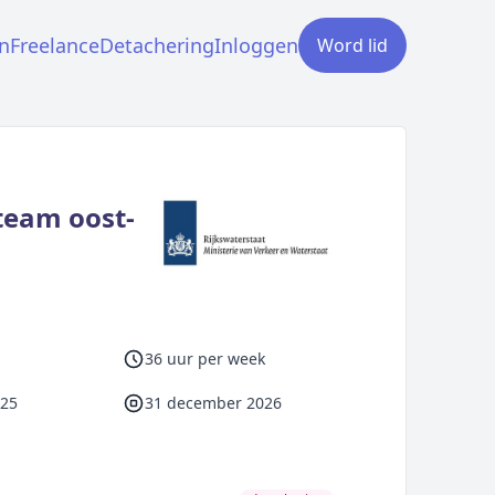
n
Freelance
Detachering
Inloggen
Word lid
team oost-
36 uur per week
025
31 december 2026