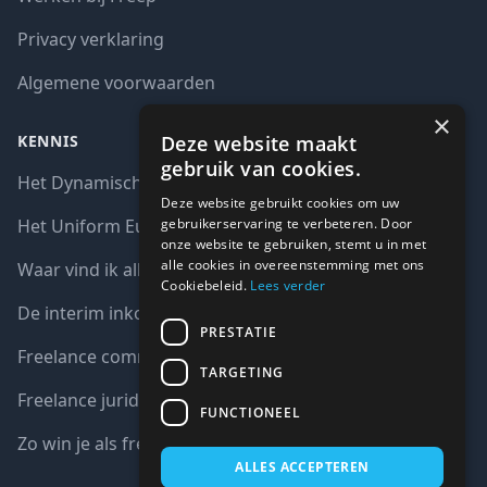
Privacy verklaring
Algemene voorwaarden
×
Deze website maakt
KENNIS
gebruik van cookies.
Het Dynamisch aankoopsysteem (DAS)
Deze website gebruikt cookies om uw
gebruikerservaring te verbeteren. Door
Het Uniform Europees Aanbestedingsdocument (UEA)
onze website te gebruiken, stemt u in met
alle cookies in overeenstemming met ons
Waar vind ik alle interim opdrachten bij de overheid?
Cookiebeleid.
Lees verder
De interim inkoop markt in cijfers
PRESTATIE
Freelance communicatie vacatures
TARGETING
Freelance juridische vacatures
FUNCTIONEEL
Zo win je als freelancer een aanbesteding
ALLES ACCEPTEREN