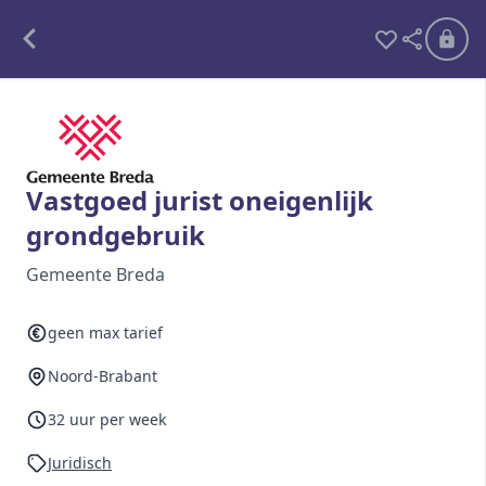
Alle opdrachten
Freelance
Vastgoed jurist oneigenlijk
grondgebruik
Detachering
Gemeente Breda
Interim opdrachten statistiek
geen max tarief
Noord-Brabant
Word lid
Ben je al lid?
Inloggen
32 uur per week
Juridisch