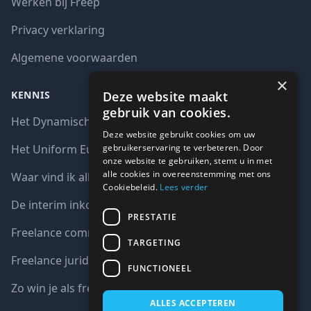
Werken bij Freep
Privacy verklaring
Algemene voorwaarden
×
Deze website maakt
KENNIS
gebruik van cookies.
Het Dynamisch aankoopsysteem (DAS)
Deze website gebruikt cookies om uw
gebruikerservaring te verbeteren. Door
Het Uniform Europees Aanbestedingsdocument (UEA)
onze website te gebruiken, stemt u in met
alle cookies in overeenstemming met ons
Waar vind ik alle interim opdrachten bij de overheid?
Cookiebeleid.
Lees verder
De interim inkoop markt in cijfers
PRESTATIE
Freelance communicatie vacatures
TARGETING
Freelance juridische vacatures
FUNCTIONEEL
Zo win je als freelancer een aanbesteding
ALLES ACCEPTEREN