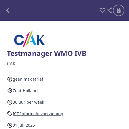
Alle opdrachten
Freelance
Testmanager WMO IVB
Detachering
CAK
Interim opdrachten statistiek
geen max tarief
Zuid-Holland
Word lid
36 uur per week
Ben je al lid?
Inloggen
ICT Informatievoorziening
01 juli 2026