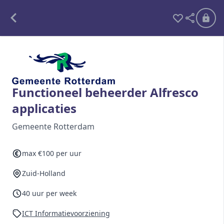
Alle opdrachten
Freelance
Functioneel beheerder Alfresco
applicaties
Detachering
Gemeente Rotterdam
Interim opdrachten statistiek
max €100 per uur
Zuid-Holland
Word lid
Ben je al lid?
Inloggen
40 uur per week
ICT Informatievoorziening