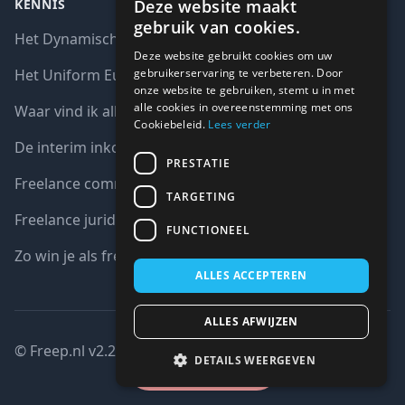
Deze website maakt
KENNIS
gebruik van cookies.
Het Dynamisch aankoopsysteem (DAS)
Deze website gebruikt cookies om uw
gebruikerservaring te verbeteren. Door
Het Uniform Europees Aanbestedingsdocument (UEA)
onze website te gebruiken, stemt u in met
alle cookies in overeenstemming met ons
Waar vind ik alle interim opdrachten bij de overheid?
Cookiebeleid.
Lees verder
De interim inkoop markt in cijfers
PRESTATIE
Freelance communicatie vacatures
TARGETING
Freelance juridische vacatures
FUNCTIONEEL
Zo win je als freelancer een aanbesteding
ALLES ACCEPTEREN
ALLES AFWIJZEN
© Freep.nl v2.2 : 2026 copyright all right reserved
DETAILS WEERGEVEN
Gesloten