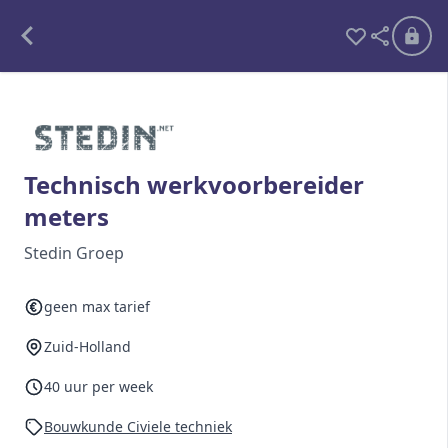
Alle opdrachten
Freelance
Technisch werkvoorbereider
meters
Detachering
Stedin Groep
Interim opdrachten statistiek
geen max tarief
Zuid-Holland
Word lid
Ben je al lid?
Inloggen
40 uur per week
Bouwkunde Civiele techniek