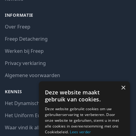
INFORMATIE
Over Freep
Freep Detachering
Werken bij Freep
Privacy verklaring
Algemene voorwaarden
×
Deze website maakt
KENNIS
gebruik van cookies.
Het Dynamisch aankoopsysteem (DAS)
Deze website gebruikt cookies om uw
gebruikerservaring te verbeteren. Door
Het Uniform Europees Aanbestedingsdocument (UEA)
onze website te gebruiken, stemt u in met
alle cookies in overeenstemming met ons
Waar vind ik alle interim opdrachten bij de overheid?
Cookiebeleid.
Lees verder