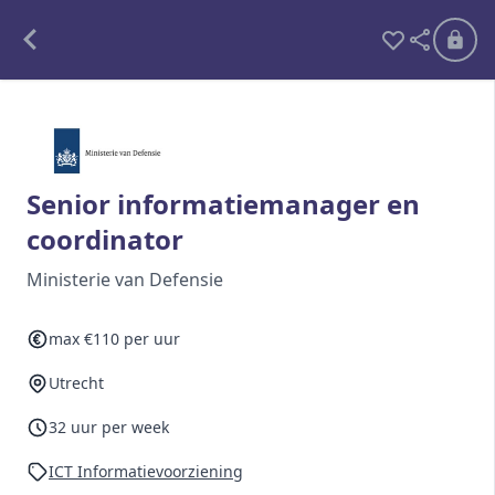
Alle opdrachten
Freelance
Senior informatiemanager en
coordinator
Detachering
Ministerie van Defensie
Interim opdrachten statistiek
max €110 per uur
Utrecht
Word lid
Ben je al lid?
Inloggen
32 uur per week
ICT Informatievoorziening