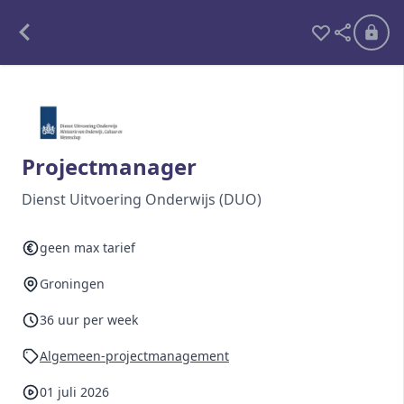
Alle opdrachten
Freelance
Projectmanager
Detachering
Dienst Uitvoering Onderwijs (DUO)
Interim opdrachten statistiek
geen max tarief
Groningen
Word lid
36 uur per week
Ben je al lid?
Inloggen
Algemeen-projectmanagement
01 juli 2026