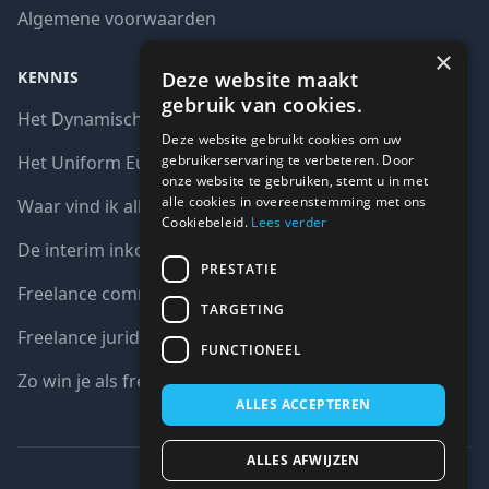
Algemene voorwaarden
×
Deze website maakt
KENNIS
gebruik van cookies.
Het Dynamisch aankoopsysteem (DAS)
Deze website gebruikt cookies om uw
gebruikerservaring te verbeteren. Door
Het Uniform Europees Aanbestedingsdocument (UEA)
onze website te gebruiken, stemt u in met
alle cookies in overeenstemming met ons
Waar vind ik alle interim opdrachten bij de overheid?
Cookiebeleid.
Lees verder
De interim inkoop markt in cijfers
PRESTATIE
Freelance communicatie vacatures
TARGETING
Freelance juridische vacatures
FUNCTIONEEL
Zo win je als freelancer een aanbesteding
ALLES ACCEPTEREN
ALLES AFWIJZEN