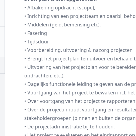
• Afbakening opdracht (scope);
• Inrichting van een projectteam en daarbij beh
• Middelen (geld, bemensing etc);
• Fasering
• Tijdsduur
• Voorbereiding, uitvoering & nazorg projecten
• Brengt het projectplan ten uitvoer en behaald
• Uitvoering van het projectplan voor te bereiden
opdrachten, etc.);
• Dagelijks functionele leiding te geven aan de p
• Voortgang van het project te bewaken incl. het 
• Over voortgang van het project te rapportere
• Over de projectinhoud, voortgang en resultat
stakeholdergroepen (binnen en buiten de organi
• De projectadministratie bij te houden;
• Het project te evalueren en het eindrapport op 