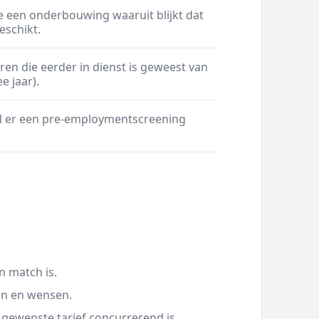
e een onderbouwing waaruit blijkt dat
eschikt.
ren die eerder in dienst is geweest van
 jaar).
zal er een pre-employmentscreening
n match is.
en en wensen.
 gewenste tarief concurrerend is.