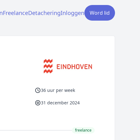
n
Freelance
Detachering
Inloggen
Word lid
36 uur per week
31 december 2024
freelance