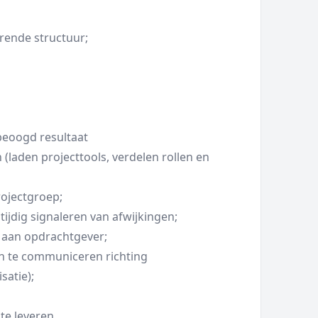
orende structuur;
 beoogd resultaat
 (laden projecttools, verdelen rollen en
rojectgroep;
tijdig signaleren van afwijkingen;
n aan opdrachtgever;
en te communiceren richting
satie);
te leveren.