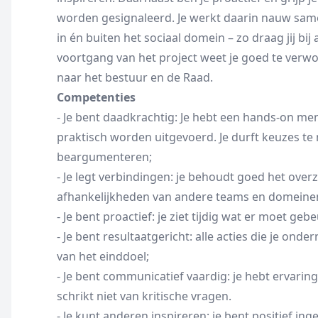
worden gesignaleerd. Je werkt daarin nauw sam
in én buiten het sociaal domein – zo draag jij b
voortgang van het project weet je goed te verwoo
naar het bestuur en de Raad.
Competenties
- Je bent daadkrachtig: Je hebt een hands-on ment
praktisch worden uitgevoerd. Je durft keuzes t
beargumenteren;
- Je legt verbindingen: je behoudt goed het over
afhankelijkheden van andere teams en domeinen
- Je bent proactief: je ziet tijdig wat er moet ge
- Je bent resultaatgericht: alle acties die je ond
van het einddoel;
- Je bent communicatief vaardig: je hebt ervarin
schrikt niet van kritische vragen.
- Je kunt anderen inspireren: je bent positief in