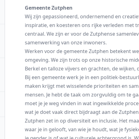
Gemeente Zutphen
Wij zijn gepassioneerd, ondernemend en creat
inspiratie, en koesteren ons rijke verleden met t
centraal. We zijn er voor de Zutphense samenle
samenwerking van onze inwoners.
Werken voor de gemeente Zutphen betekent werk
omgeving. We zijn trots op onze historische mid
Berkel en talloze vijvers en grachten, de wijken
Bij een gemeente werk je in een politiek-bestuurl
maken krijgt met wisselende prioriteiten en sa
mensen. Je hebt de taak om zorgvuldig om te g
moet je je weg vinden in wat ingewikkelde proced
wat je doet vaak direct bijdraagt aan de Zutphe
Zutphen zet in op diversiteit en inclusie. Het ma
waar je in gelooft, van wie je houdt, wat je fysi
je gender is of wat je culturele achtergrond is. 