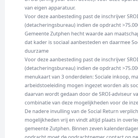
van eigen apparatuur.
Voor deze aanbesteding past de inschrijver SROI
(detacheringsbureau) indien de opdracht >75.000
Gemeente Zutphen hecht waarde aan maatschap
dat kader is sociaal aanbesteden en daarmee So
duurzame
Voor deze aanbesteding past de inschrijver SROI
(detacheringsbureau) indien de opdracht >75.000,
menukaart van 3 onderdelen: Sociale inkoop, maa
arbeidstoeleiding mogen ingezet worden als so
daarvan wordt gedaan door de SROI-adviseur v
combinatie van deze mogelijkheden voor de inzet
De nadere invulling van de Social Return verplic
mogelijkheden vrij en vindt altijd plaats in over
gemeente Zutphen. Binnen zeven kalenderdagen 
opdracht moet de opdrachtnemer contact op ne