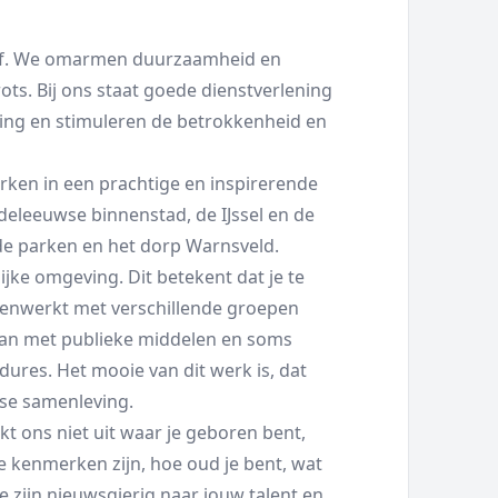
ief. We omarmen duurzaamheid en
rots. Bij ons staat goede dienstverlening
ving en stimuleren de betrokkenheid en
en in een prachtige en inspirerende
deleeuwse binnenstad, de IJssel en de
, de parken en het dorp Warnsveld.
ijke omgeving. Dit betekent dat je te
menwerkt met verschillende groepen
aan met publieke middelen en soms
ures. Het mooie van dit werk is, dat
nse samenleving.
akt ons niet uit waar je geboren bent,
eke kenmerken zijn, hoe oud je bent, wat
We zijn nieuwsgierig naar jouw talent en