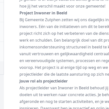
hoe jij het verschil maakt voor onze gemeente!
Project Inwoner in Beeld
Bij Gemeente Zutphen zetten wij ons dagelijks i
inwoners. Eén van de initiatieven om dit te berei
project richt zich op het verbeteren van de dien
werk en schulden. Een belangrijk doel van dit pr
inkomensondersteuning structureel in beeld te 
vanuit vertrouwen en gelijkwaardigheid centra
en vereenvoudigde systemen, processen en rege
voorop. Het project is al enige tijd op weg en w
projectleider die de laatste aansturing op zich n
Jouw rol als projectleider
Als projectleider van Inwoner in Beeld behoud jij
doelen uit te werken naar concrete acties. Je b
afgeronde en nog te starten activiteiten, en je
inspireren. Daarnaast ben je proactief en grijp j