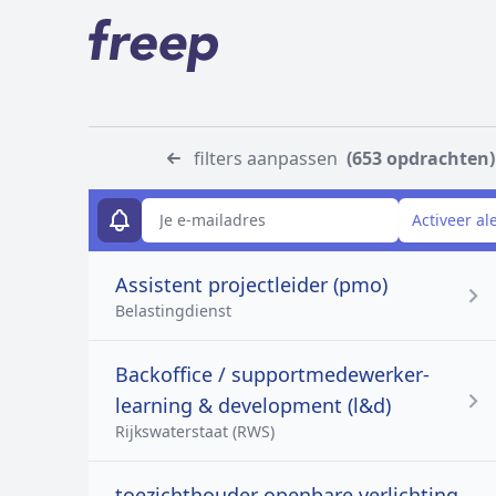
filters aanpassen
(653 opdrachten)
E-mailadres
Activeer al
Assistent projectleider (pmo)
Belastingdienst
Backoffice / supportmedewerker-
learning & development (l&d)
Rijkswaterstaat (RWS)
toezichthouder openbare verlichting