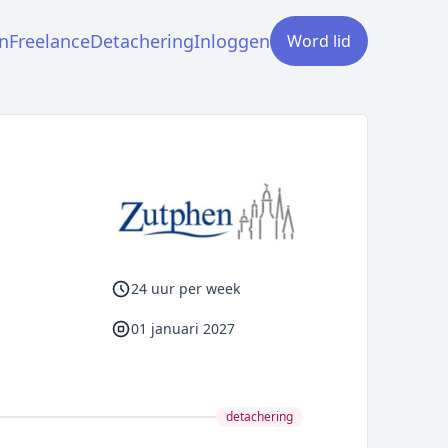
n
Freelance
Detachering
Inloggen
Word lid
24 uur per week
01 januari 2027
detachering