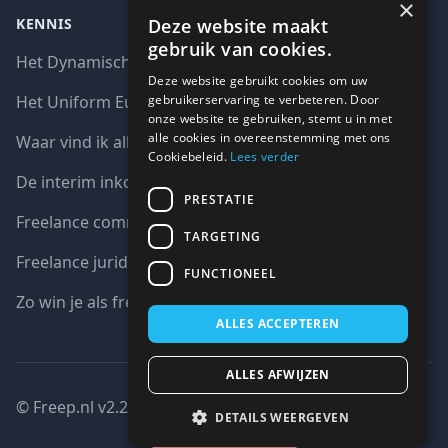
×
Deze website maakt
KENNIS
gebruik van cookies.
Het Dynamisch aankoopsysteem (DAS)
Deze website gebruikt cookies om uw
gebruikerservaring te verbeteren. Door
Het Uniform Europees Aanbestedingsdocument (UEA)
onze website te gebruiken, stemt u in met
alle cookies in overeenstemming met ons
Waar vind ik alle interim opdrachten bij de overheid?
Cookiebeleid.
Lees verder
De interim inkoop markt in cijfers
PRESTATIE
Freelance communicatie vacatures
TARGETING
Freelance juridische vacatures
FUNCTIONEEL
Zo win je als freelancer een aanbesteding
ALLES ACCEPTEREN
ALLES AFWIJZEN
© Freep.nl v2.2 : 2026 copyright all right reserved
DETAILS WEERGEVEN
Gesloten