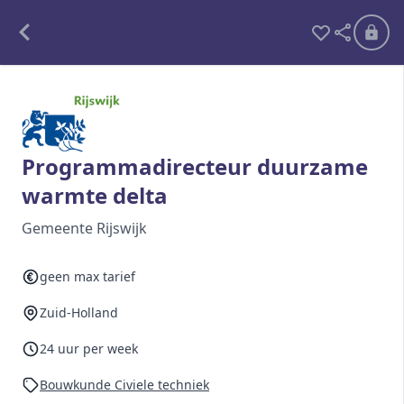
Alle opdrachten
Freelance
Programmadirecteur duurzame
warmte delta
Detachering
Gemeente Rijswijk
Interim opdrachten statistiek
geen max tarief
Zuid-Holland
Word lid
Ben je al lid?
Inloggen
24 uur per week
Bouwkunde Civiele techniek